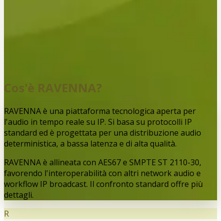
Cos'è RAVENNA?
RAVENNA è una piattaforma tecnologica aperta per
l'audio in tempo reale su IP. Si basa su protocolli IP
standard ed è progettata per una distribuzione audio
deterministica, a bassa latenza e di alta qualità.
RAVENNA è allineata con AES67 e SMPTE ST 2110-30,
favorendo l'interoperabilità con altri network audio e
workflow IP broadcast. Il confronto standard offre più
dettagli.
R