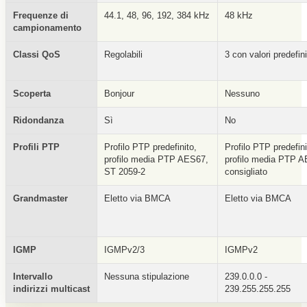
Frequenze di
44.1, 48, 96, 192, 384 kHz
48 kHz
campionamento
Classi QoS
Regolabili
3 con valori predefini
Scoperta
Bonjour
Nessuno
Ridondanza
Sì
No
Profili PTP
Profilo PTP predefinito,
Profilo PTP predefini
profilo media PTP AES67,
profilo media PTP 
ST 2059-2
consigliato
Grandmaster
Eletto via BMCA
Eletto via BMCA
IGMP
IGMPv2/3
IGMPv2
Intervallo
Nessuna stipulazione
239.0.0.0 -
indirizzi multicast
239.255.255.255