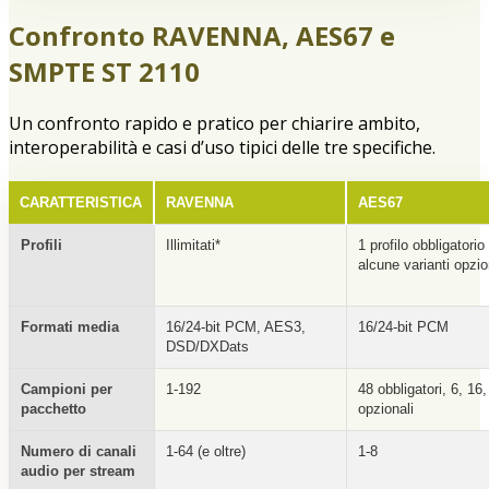
Confronto RAVENNA, AES67 e
SMPTE ST 2110
Un confronto rapido e pratico per chiarire ambito,
interoperabilità e casi d’uso tipici delle tre specifiche.
CARATTERISTICA
RAVENNA
AES67
Profili
Illimitati*
1 profilo obbligatorio
alcune varianti opzio
Formati media
16/24-bit PCM, AES3,
16/24-bit PCM
DSD/DXDats
Campioni per
1-192
48 obbligatori, 6, 16
pacchetto
opzionali
Numero di canali
1-64 (e oltre)
1-8
audio per stream