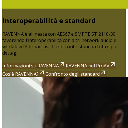
Interoperabilità e standard
RAVENNA è allineata con AES67 e SMPTE ST 2110-30,
favorendo l'interoperabilità con altri network audio e
workflow IP broadcast. Il confronto standard offre più
dettagli.
Informazioni su RAVENNA
RAVENNA nel ProAV
Cos'è RAVENNA?
Confronto degli standard