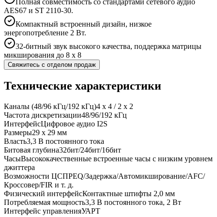
Полная совместимость со стандартами сетевого аудио
AES67 и ST 2110-30.
Компактный встроенный дизайн, низкое
энергопотребление 2 Вт.
32-битный звук высокого качества, поддержка матрицы
микширования до 8 x 8
Свяжитесь с отделом продаж
Технические характеристики
Каналы (48/96 кГц/192 кГц)
4 х 4 / 2 х 2
Частота дискретизации
48/96/192 кГц
Интерфейс
Цифровое аудио I2S
Размеры
29 х 29 мм
Власть
3,3 В постоянного тока
Битовая глубина
32бит/24бит/16бит
Часы
Высококачественные встроенные часы с низким уровнем
джиттера
Возможности ЦСП
PEQ/Задержка/Автомикширование/AFC/
Кроссовер/FIR и т. д.
Физический интерфейс
Контактные штифты 2,0 мм
Потребляемая мощность
3,3 В постоянного тока, 2 Вт
Интерфейс управления
УАРТ