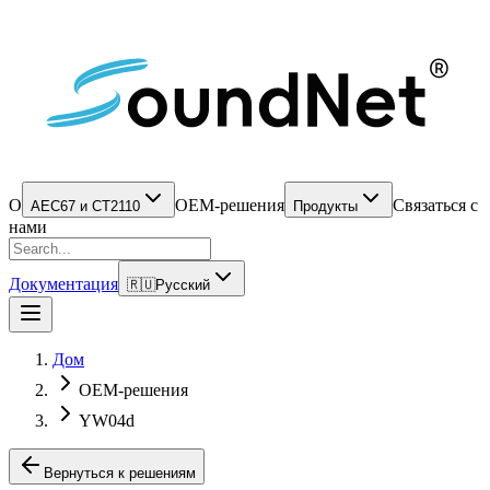
О
OEM-решения
Связаться с
АЕС67 и СТ2110
Продукты
нами
Документация
🇷🇺
Русский
Дом
OEM-решения
YW04d
Вернуться к решениям