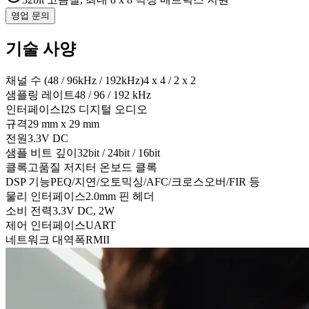
영업 문의
기술 사양
채널 수 (48 / 96kHz / 192kHz)
4 x 4 / 2 x 2
샘플링 레이트
48 / 96 / 192 kHz
인터페이스
I2S 디지털 오디오
규격
29 mm x 29 mm
전원
3.3V DC
샘플 비트 깊이
32bit / 24bit / 16bit
클록
고품질 저지터 온보드 클록
DSP 기능
PEQ/지연/오토믹싱/AFC/크로스오버/FIR 등
물리 인터페이스
2.0mm 핀 헤더
소비 전력
3.3V DC, 2W
제어 인터페이스
UART
네트워크 대역폭
RMII